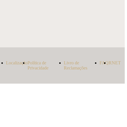
Localização
Política de
Livro de
FAQ
RNET
Privacidade
Reclamações