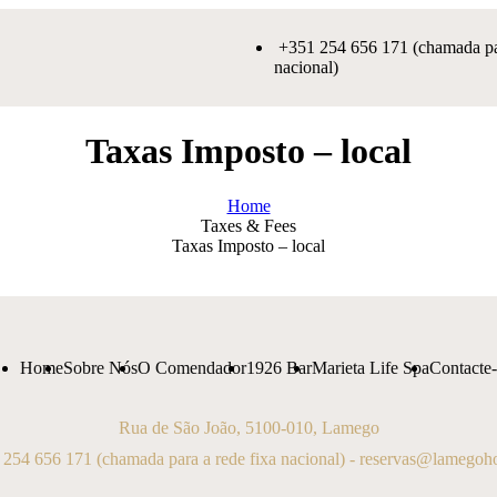
+351 254 656 171 (chamada par
nacional)
Taxas Imposto – local
Home
Taxes & Fees
Taxas Imposto – local
Home
Sobre Nós
O Comendador
1926 Bar
Marieta Life Spa
Contacte
Rua de São João, 5100-010, Lamego
 254 656 171
(chamada para a rede fixa nacional) -
reservas@lamegohot