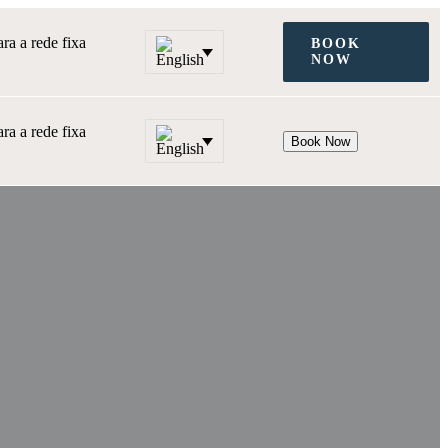
a a rede fixa
BOOK
NOW
a a rede fixa
Book Now