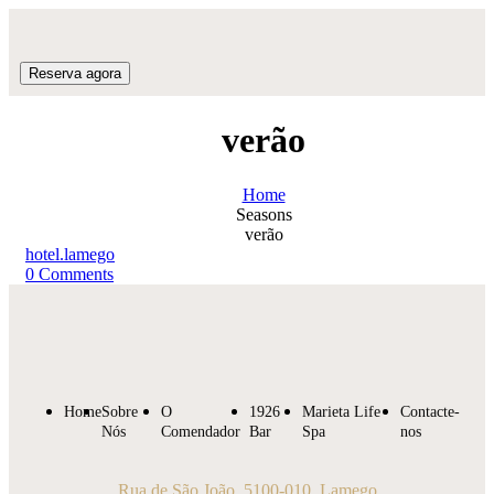
Reserva agora
verão
Home
Seasons
verão
hotel.lamego
0
Comments
Home
Sobre
O
1926
Marieta Life
Contacte-
Nós
Comendador
Bar
Spa
nos
Rua de São João, 5100-010, Lamego