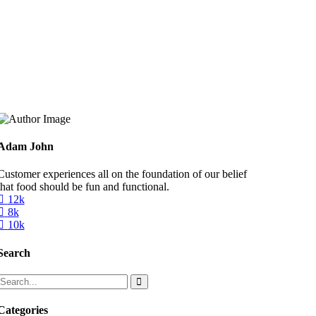
Adam John
Customer experiences all on the foundation of our belief
that food should be fun and functional.
12k
8k
10k
Search
Categories