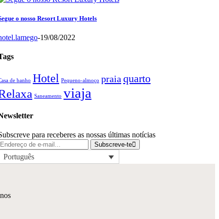
Segue o nosso Resort Luxury Hotels
hotel.lamego
-
19/08/2022
Tags
Hotel
quarto
praia
Casa de banho
Pequeno-almoço
viaja
Relaxa
Saneamento
Newsletter
Subscreve para receberes as nossas últimas notícias
Subscreve-te
Português
-nos