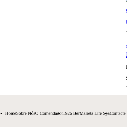
Home
Sobre Nós
O Comendador
1926 Bar
Marieta Life Spa
Contacte