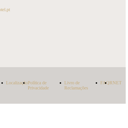
el.pt
Localização
Política de
Livro de
FAQ
RNET
Privacidade
Reclamações