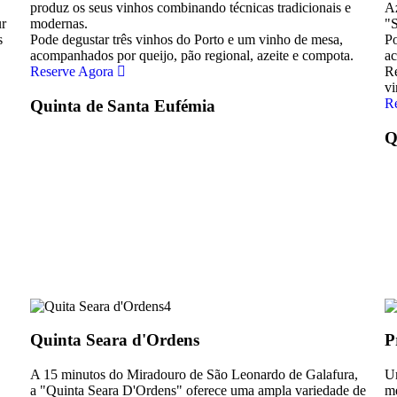
produz os seus vinhos combinando técnicas tradicionais e
Az
ur
modernas.
"S
s
Pode degustar três vinhos do Porto e um vinho de mesa,
Po
acompanhados por queijo, pão regional, azeite e compota.
ac
Reserve Agora
Re
vi
R
Quinta de Santa Eufémia
Q
Quinta Seara d'Ordens
P
A 15 minutos do Miradouro de São Leonardo de Galafura,
Um
a "Quinta Seara D'Ordens" oferece uma ampla variedade de
me