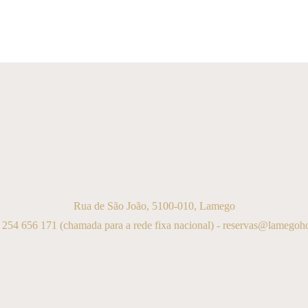
Rua de São João, 5100-010, Lamego
 254 656 171
(chamada para a rede fixa nacional) -
reservas@lamegohot