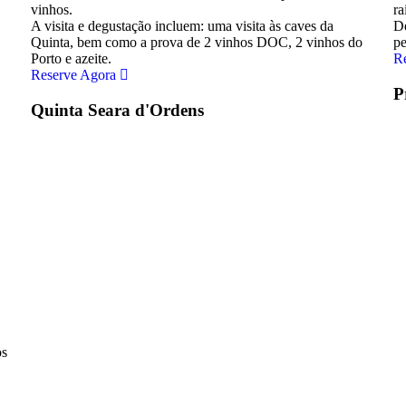
vinhos.
ra
A visita e degustação incluem: uma visita às caves da
De
Quinta, bem como a prova de 2 vinhos DOC, 2 vinhos do
pe
Porto e azeite.
R
Reserve Agora
P
Quinta Seara d'Ordens
os