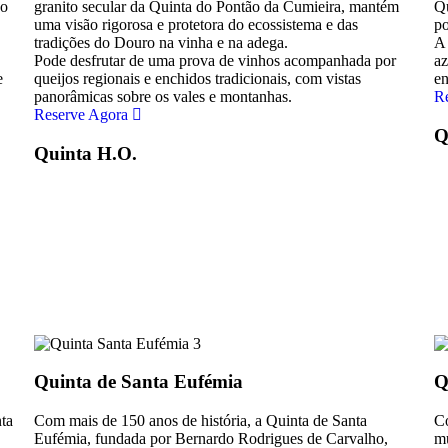
do
granito secular da Quinta do Pontão da Cumieira, mantém
Qu
uma visão rigorosa e protetora do ecossistema e das
po
tradições do Douro na vinha e na adega.
A 
Pode desfrutar de uma prova de vinhos acompanhada por
az
e
queijos regionais e enchidos tradicionais, com vistas
en
panorâmicas sobre os vales e montanhas.
R
Reserve Agora
Q
Quinta H.O.
Quinta de Santa Eufémia
Q
nta
Com mais de 150 anos de história, a Quinta de Santa
Co
Eufémia, fundada por Bernardo Rodrigues de Carvalho,
mu